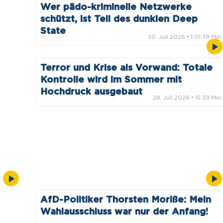
Wer pädo-kriminelle Netzwerke
schützt, ist Teil des dunklen Deep
State
30. Juli 2026
• 1:01:38 Min.
Terror und Krise als Vorwand: Totale
Kontrolle wird im Sommer mit
Hochdruck ausgebaut
28. Juli 2026
• 15:39 Min.
hen
AfD-Politiker Thorsten Moriße: Mein
Wahlausschluss war nur der Anfang!