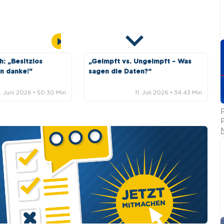
auf schäbigste Art und Weise
gearbeitet“
30. Juli 2026
• 04:41 Min.
Angst vor Horror-Betreuer: Mädchen
springt aus Fenster
: „Besitzlos
„Geimpft vs. Ungeimpft – Was
in danke!"
sagen die Daten?“
30. Juli 2026
• 12:31 Min.
. Juni 2026
• 50:30 Min.
11. Juli 2026
• 34:43 Min.
Wegen Wirtschaftskrise: Ist der Krieg
längst beschlossene Sache?
P
29. Juli 2026
• 13:39 Min.
Nach Terror Berlin: Kommen jetzt
wirklich Abschiebungen?
28. Juli 2026
• 06:56 Min.
Staatsversagen! Theologe warnt vor
Islamisierung Deutschlands