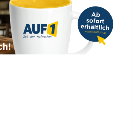
gekündigt
31. Juli 2026
• 06:54 Min.
V-Mann-Affäre in der AfD: „Hier wurde
auf schäbigste Art und Weise
gearbeitet“
30. Juli 2026
• 04:41 Min.
Angst vor Horror-Betreuer: Mädchen
springt aus Fenster
30. Juli 2026
• 12:31 Min.
Wegen Wirtschaftskrise: Ist der Krieg
längst beschlossene Sache?
29. Juli 2026
• 13:39 Min.
Nach Terror Berlin: Kommen jetzt
wirklich Abschiebungen?
28. Juli 2026
• 06:56 Min.