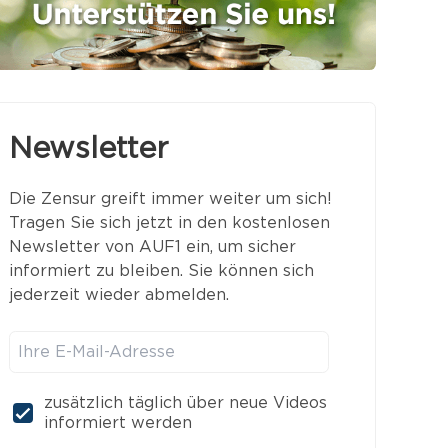
Totentanz Toleranz: 🎹
Das Lied zum blutigen
Horror
31.7.2026 09:15
Newsletter
⚠️Wer pädo-kriminelle
Die Zensur greift immer weiter um sich!
Netzwerke schützt, ist
Tragen Sie sich jetzt in den kostenlosen
Teil des dunklen Deep
Newsletter von AUF1 ein, um sicher
State
31.7.2026 08:30
informiert zu bleiben. Sie können sich
jederzeit wieder abmelden.
Eklat! 🇨🇭 Schweizer
Polizei stellt jetzt
Ausländer ein
31.7.2026 07:55
zusätzlich täglich über neue Videos
informiert werden
Mehr anzeigen