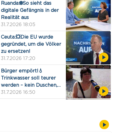
Ruanda:🌐So sieht das
digitale Gefängnis in der
Realität aus
31.7.2026 18:05
Ceuta:💥Die EU wurde
gegründet, um die Völker
zu ersetzen!
31.7.2026 17:20
Bürger empört!💧
Trinkwasser soll teurer
werden – kein Duschen,
Gießen, Pool
31.7.2026 16:50
‼️Die NACHRICHTEN
AUF1 sind da‼️
31.7.2026 16:00