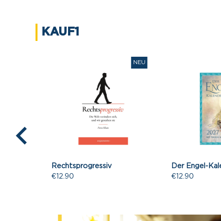
KAUF1
NEU
NEU
r jeden
Rechtsprogressiv
Der Engel-Kal
€12.90
€12.90