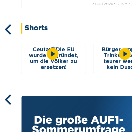
:31 Min.
31. Juli 2026
• 12:13 Min.
Shorts
!💥
Ceuta:💥Die EU
Bürger emp
to
wurde gegründet,
Trinkwasse
um die Völker zu
teurer we
ersetzen!
kein Dus
Gießen, 