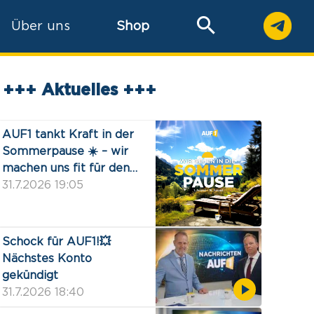
Über uns
Shop
+++ Aktuelles +++
AUF1 tankt Kraft in der
Sommerpause ☀️ – wir
machen uns fit für den
heißen Wahlherbst
31.7.2026 19:05
Schock für AUF1!💥
Nächstes Konto
gekündigt
31.7.2026 18:40