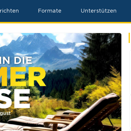
deutsche Wirtschaftspolitik – und
Kriegstreiberei
richten
Formate
Unterstützen
22. Juli 2026
• 26:10 Min.
Wer steckt hinter den
Migrationsströmen? – Brisante Analyse
von AUF1-Chef Magnet
31. Juli 2026
• 05:08 Min.
Schock für AUF1! Nächstes Konto
gekündigt
31. Juli 2026
• 06:54 Min.
V-Mann-Affäre in der AfD: „Hier wurde
auf schäbigste Art und Weise
gearbeitet“
30. Juli 2026
• 04:41 Min.
Angst vor Horror-Betreuer: Mädchen
springt aus Fenster
30. Juli 2026
• 12:31 Min.