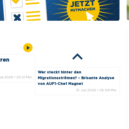
27. Juli 2026
• 11:19 Min.
Große Gefahr für Meinungsfreiheit in
Deutschland! – warnt Anwalt Vosgerau
24. Juli 2026
• 10:31 Min.
Internationales Entsetzen über
deutsche Wirtschaftspolitik – und
Kriegstreiberei
tren
22. Juli 2026
• 26:10 Min.
Wer steckt hinter den
Juli 2026
• 20:12 Min.
Migrationsströmen? – Brisante Analyse
von AUF1-Chef Magnet
31. Juli 2026
• 05:08 Min.
Schock für AUF1! Nächstes Konto
gekündigt
31. Juli 2026
• 06:54 Min.
V-Mann-Affäre in der AfD: „Hier wurde