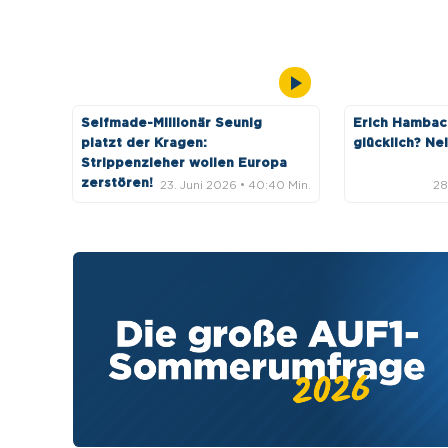
Selfmade-Millionär Seunig
Erich Hambach
platzt der Kragen:
glücklich? Ne
Strippenzieher wollen Europa
zerstören!
23. Juni 2026
• 40:40 Min.
28