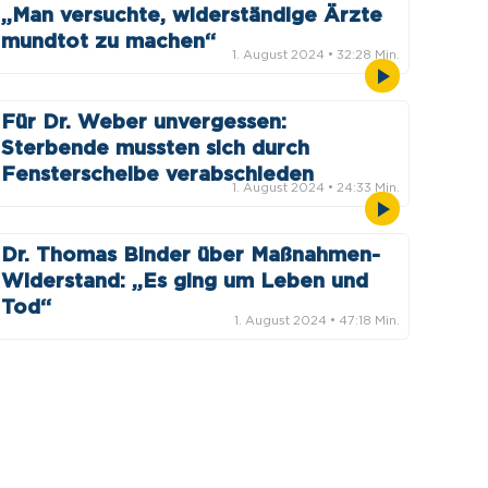
„Man versuchte, widerständige Ärzte
mundtot zu machen“
1. August 2024
• 32:28 Min.
Für Dr. Weber unvergessen:
Sterbende mussten sich durch
Fensterscheibe verabschieden
1. August 2024
• 24:33 Min.
Dr. Thomas Binder über Maßnahmen-
Widerstand: „Es ging um Leben und
Tod“
1. August 2024
• 47:18 Min.