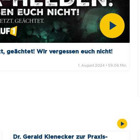
Pla
t, geächtet! Wir vergessen euch nicht!
Vid
1. August 2024
• 59:06 Min.
Dr. Gerald Kienecker zur Praxis-